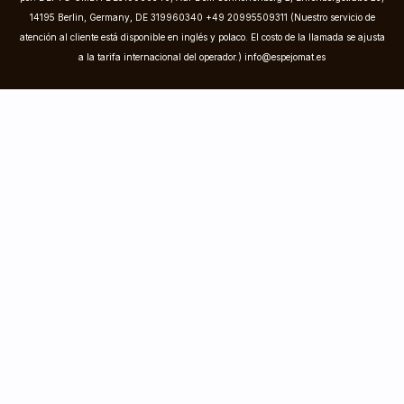
14195 Berlin, Germany, DE 319960340 +49 20995509311 (Nuestro servicio de
atención al cliente está disponible en inglés y polaco. El costo de la llamada se ajusta
a la tarifa internacional del operador.)
info@espejomat.es