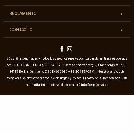
REGLAMENTO
CONTACTO
2026 © Espejomat.es – Todos los derechos reservados. La tienda en línea es operada
por: DEFTO GMBH DE319960340, Auf Dem Schnorrenberg 2, Ehrenbergstraße 23,
14195 Berlin, Germany, DE 319960340 +49 20995509311 (Nuestro servicio de
atención al cliente está disponible en inglés y polaco. El costo de la llamada se ajusta
a la tarifa internacional del operador.)
info@espejomat.es