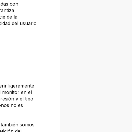
adas con
rantiza
cie de la
idad del usuario
erir ligeramente
l monitor en el
resión y el tipo
tonos no es
, también somos
tición del