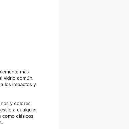
ablemente más
el vidrio común.
a los impactos y
eños y colores,
estilo a cualquier
s como clásicos,
s.