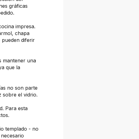
nes gráficas
pedido.
cocina impresa.
mármol, chapa
 pueden diferir
os mantener una
ya que la
fías no son parte
z sobre el vidrio.
d. Para esta
tos.
io templado - no
 necesario