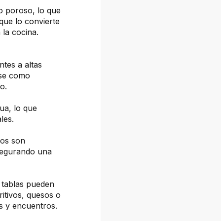
o poroso, lo que
 que lo convierte
la cocina.
ntes a altas
rse como
o.
gua, lo que
les.
ños son
asegurando una
 tablas pueden
ritivos, quesos o
es y encuentros.