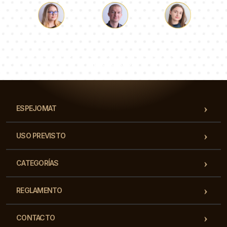
Lucas
Paulina
Dorotea
Nuestro equipo de consultores responderá a tus
preguntas!
ESPEJOMAT
USO PREVISTO
CATEGORÍAS
REGLAMENTO
CONTACTO