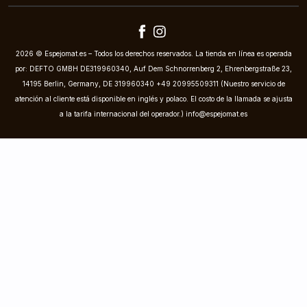
2026 © Espejomat.es – Todos los derechos reservados. La tienda en línea es operada
por: DEFTO GMBH DE319960340, Auf Dem Schnorrenberg 2, Ehrenbergstraße 23,
14195 Berlin, Germany, DE 319960340 +49 20995509311 (Nuestro servicio de
atención al cliente está disponible en inglés y polaco. El costo de la llamada se ajusta
a la tarifa internacional del operador.)
info@espejomat.es