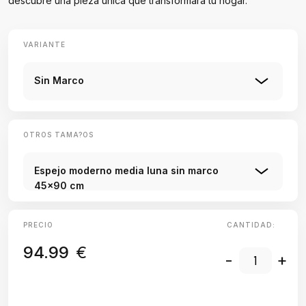
descubre una pieza única que transformará tu hogar.
VARIANTE
Sin Marco
OTROS TAMA?OS
Espejo moderno media luna sin marco
45x90 cm
PRECIO
CANTIDAD:
94.99
€
-
+