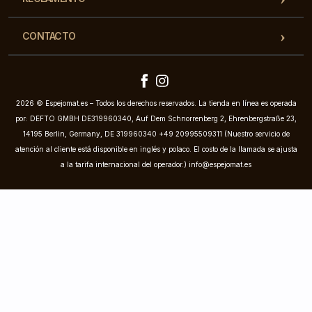
CONTACTO
2026 © Espejomat.es – Todos los derechos reservados. La tienda en línea es operada
por: DEFTO GMBH DE319960340, Auf Dem Schnorrenberg 2, Ehrenbergstraße 23,
14195 Berlin, Germany, DE 319960340 +49 20995509311 (Nuestro servicio de
atención al cliente está disponible en inglés y polaco. El costo de la llamada se ajusta
a la tarifa internacional del operador.)
info@espejomat.es