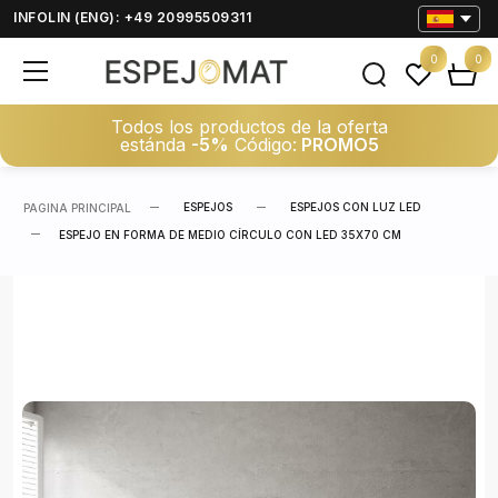
INFOLIN (ENG): +49 20995509311
0
0
Todos los productos de la oferta
estánda
-5%
Código:
PROMO5
ESPEJOS
ESPEJOS CON LUZ LED
PAGINA PRINCIPAL
ESPEJO EN FORMA DE MEDIO CÍRCULO CON LED 35X70 CM