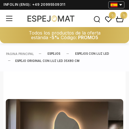
INFOLIN (ENG): +49 20995509311
0
0
Todos los productos de la oferta
estánda
-5%
Código:
PROMO5
ESPEJOS
ESPEJOS CON LUZ LED
PAGINA PRINCIPAL
ESPEJO ORIGINAL CON LUZ LED 35X80 CM