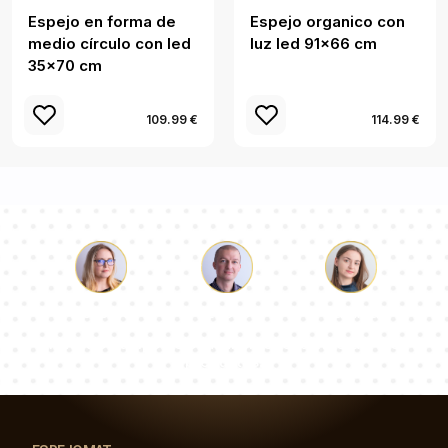
Espejo en forma de
Espejo organico con
medio círculo con led
luz led 91x66 cm
35x70 cm
109.99 €
114.99 €
Lucas
Paulina
Dorotea
Nuestro equipo de consultores responderá a tus
preguntas!