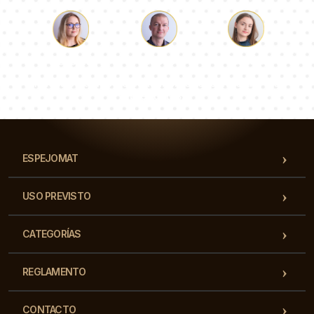
Lucas
Paulina
Dorotea
Nuestro equipo de consultores responderá a tus
preguntas!
ESPEJOMAT
USO PREVISTO
CATEGORÍAS
REGLAMENTO
CONTACTO