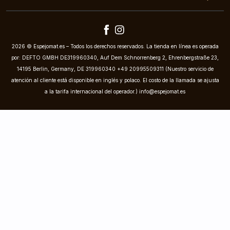
2026 © Espejomat.es – Todos los derechos reservados. La tienda en línea es operada
por: DEFTO GMBH DE319960340, Auf Dem Schnorrenberg 2, Ehrenbergstraße 23,
14195 Berlin, Germany, DE 319960340 +49 20995509311 (Nuestro servicio de
atención al cliente está disponible en inglés y polaco. El costo de la llamada se ajusta
a la tarifa internacional del operador.)
info@espejomat.es