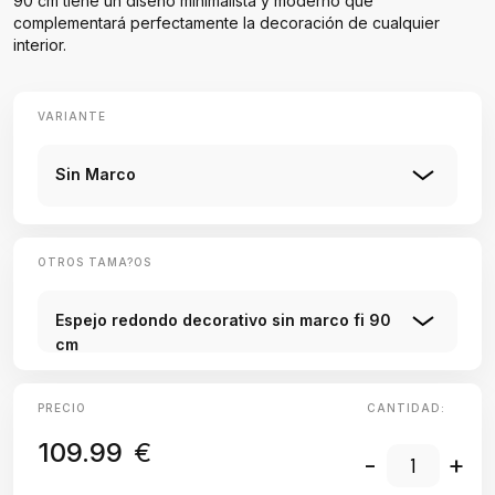
90 cm tiene un diseño minimalista y moderno que
complementará perfectamente la decoración de cualquier
interior.
VARIANTE
Sin Marco
OTROS TAMA?OS
Espejo redondo decorativo sin marco fi 90
cm
PRECIO
CANTIDAD:
109.99
€
-
+