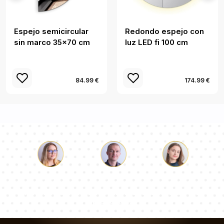
Espejo semicircular
Redondo espejo con
sin marco 35x70 cm
luz LED fi 100 cm
84.99 €
174.99 €
Lucas
Paulina
Dorotea
Nuestro equipo de consultores responderá a tus
preguntas!