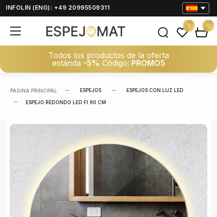
INFOLIN (ENG): +49 20995509311
0
0
Todos los productos de la oferta
estánda
-5%
Código:
PROMO5
ESPEJOS
ESPEJOS CON LUZ LED
PAGINA PRINCIPAL
ESPEJO REDONDO LED FI 90 CM