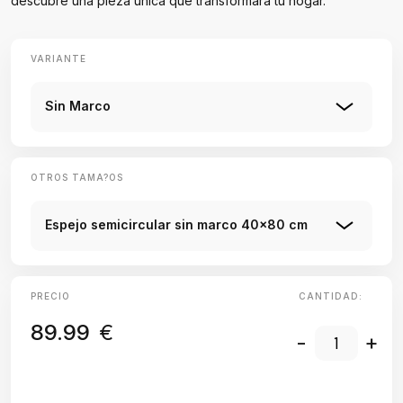
descubre una pieza única que transformará tu hogar.
VARIANTE
Sin Marco
OTROS TAMA?OS
Espejo semicircular sin marco 40x80 cm
PRECIO
CANTIDAD:
89.99
€
-
+