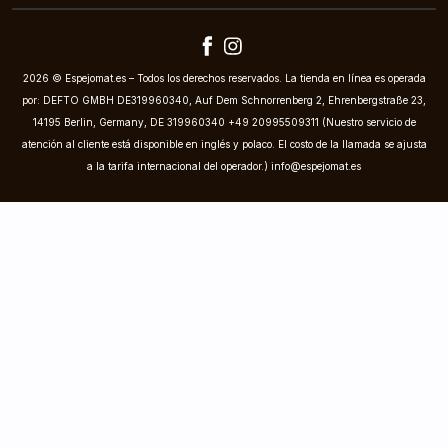
2026 © Espejomat.es – Todos los derechos reservados. La tienda en línea es operada
por: DEFTO GMBH DE319960340, Auf Dem Schnorrenberg 2, Ehrenbergstraße 23,
14195 Berlin, Germany, DE 319960340 +49 20995509311 (Nuestro servicio de
atención al cliente está disponible en inglés y polaco. El costo de la llamada se ajusta
a la tarifa internacional del operador.)
info@espejomat.es