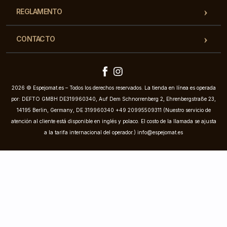
REGLAMENTO
CONTACTO
2026 © Espejomat.es – Todos los derechos reservados. La tienda en línea es operada
por: DEFTO GMBH DE319960340, Auf Dem Schnorrenberg 2, Ehrenbergstraße 23,
14195 Berlin, Germany, DE 319960340 +49 20995509311 (Nuestro servicio de
atención al cliente está disponible en inglés y polaco. El costo de la llamada se ajusta
a la tarifa internacional del operador.)
info@espejomat.es