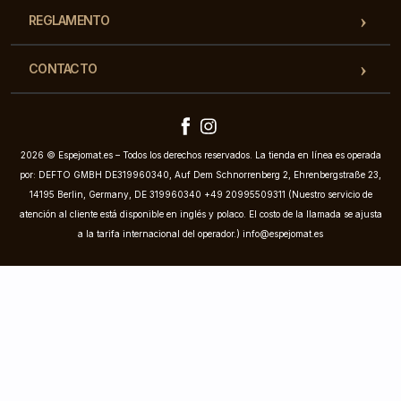
REGLAMENTO
CONTACTO
2026 © Espejomat.es – Todos los derechos reservados. La tienda en línea es operada
por: DEFTO GMBH DE319960340, Auf Dem Schnorrenberg 2, Ehrenbergstraße 23,
14195 Berlin, Germany, DE 319960340 +49 20995509311 (Nuestro servicio de
atención al cliente está disponible en inglés y polaco. El costo de la llamada se ajusta
a la tarifa internacional del operador.)
info@espejomat.es