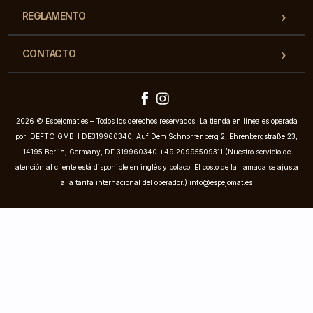
REGLAMENTO
CONTACTO
2026 © Espejomat.es – Todos los derechos reservados. La tienda en línea es operada
por: DEFTO GMBH DE319960340, Auf Dem Schnorrenberg 2, Ehrenbergstraße 23,
14195 Berlin, Germany, DE 319960340 +49 20995509311 (Nuestro servicio de
atención al cliente está disponible en inglés y polaco. El costo de la llamada se ajusta
a la tarifa internacional del operador.)
info@espejomat.es