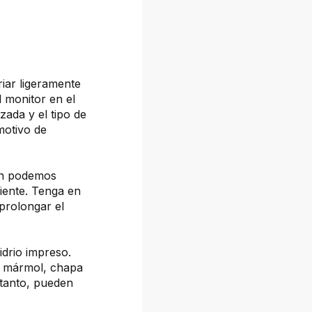
iar ligeramente
l monitor en el
izada y el tipo de
 motivo de
ién podemos
liente. Tenga en
prolongar el
drio impreso.
, mármol, chapa
 tanto, pueden