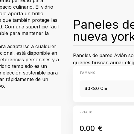
ento perfecto para
cio culinario. El vidrio
olo aporta un brillo
Paneles de
o que también protege las
. Con una superficie fácil
nueva yor
sable para mantener la
ra adaptarse a cualquier
cional, está disponible en
Paneles de pared Avión s
referencias personales y a
quienes buscan aunar elega
 vidrio templado es un
a elección sostenible para
TAMAÑO
utar rápidamente de un
po.
60x80 Cm
PRECIO
0.00
€