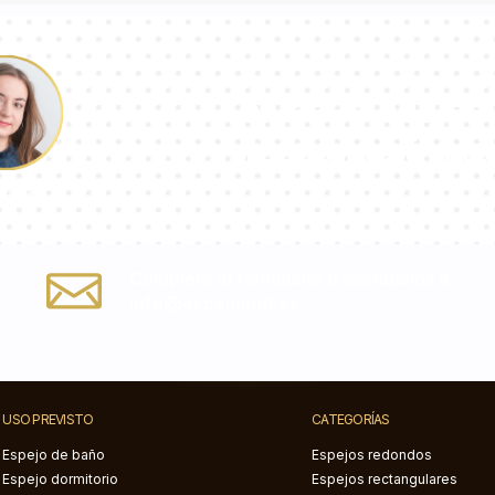
Nuestro equipo 
responderá a tu
ulina
Complete el formulario o escríbanos a
info@espejomat.es
USO PREVISTO
CATEGORÍAS
Espejo de baño
Espejos redondos
Espejo dormitorio
Espejos rectangulares