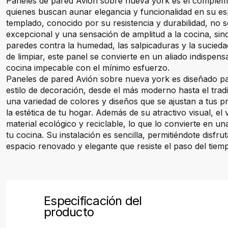
Paneles de pared Avión sobre nueva york es el complem
quienes buscan aunar elegancia y funcionalidad en su espa
templado, conocido por su resistencia y durabilidad, no s
excepcional y una sensación de amplitud a la cocina, sin
paredes contra la humedad, las salpicaduras y la suciedad
de limpiar, este panel se convierte en un aliado indispen
cocina impecable con el mínimo esfuerzo.
Paneles de pared Avión sobre nueva york es diseñado pa
estilo de decoración, desde el más moderno hasta el tradi
una variedad de colores y diseños que se ajustan a tus p
la estética de tu hogar. Además de su atractivo visual, el
material ecológico y reciclable, lo que lo convierte en un
tu cocina. Su instalación es sencilla, permitiéndote disfr
espacio renovado y elegante que resiste el paso del tiem
Especificación del
producto