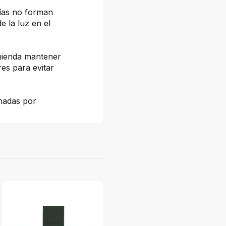
fías no forman
e la luz en el
omienda mantener
es para evitar
onadas por