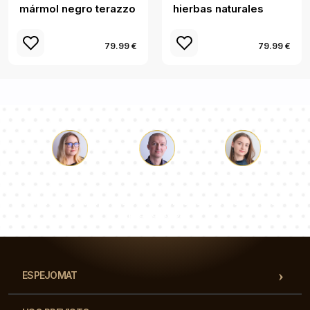
mármol negro terazzo
hierbas naturales
79.99 €
79.99 €
Lucas
Paulina
Dorotea
Nuestro equipo de consultores responderá a tus
preguntas!
ESPEJOMAT