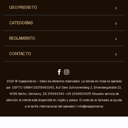
USO PREVISTO
CATEGORÍAS
REGLAMENTO
CONTACTO
2026 © Espejomat.es – Todos los derechos reservados. La tienda en línea es operada
por: DEFTO GMBH DE319960340, Auf Dem Schnorrenberg 2, Ehrenbergstraße 23,
14195 Berlin, Germany, DE 319960340 +49 20995509311 (Nuestro servicio de
atención al cliente está disponible en inglés y polaco. El costo de la llamada se ajusta
a la tarifa internacional del operador.)
info@espejomat.es