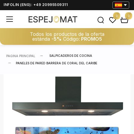
INFOLIN (ENG): +49 20995509311
0
0
Todos los productos de la oferta
estánda
-5%
Código:
PROMO5
SALPICADEROS DE COCINA
PAGINA PRINCIPAL
PANELES DE PARED BARRERA DE CORAL DEL CARIBE