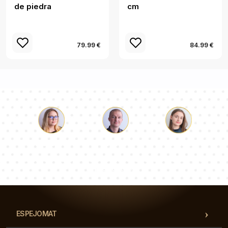
de piedra
cm
79.99 €
84.99 €
Lucas
Paulina
Dorotea
Nuestro equipo de consultores responderá a tus
preguntas!
ESPEJOMAT