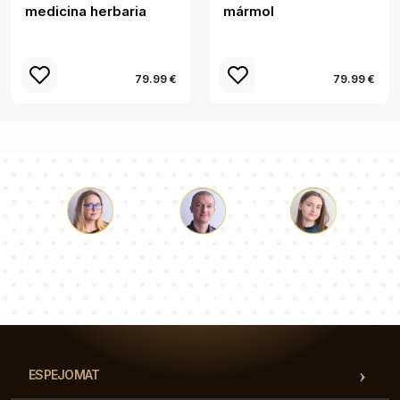
medicina herbaria
mármol
79.99 €
79.99 €
Lucas
Paulina
Dorotea
Nuestro equipo de consultores responderá a tus
preguntas!
ESPEJOMAT