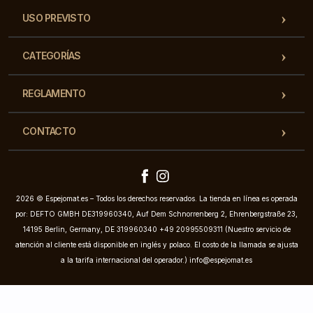
USO PREVISTO
CATEGORÍAS
REGLAMENTO
CONTACTO
2026 © Espejomat.es – Todos los derechos reservados. La tienda en línea es operada
por: DEFTO GMBH DE319960340, Auf Dem Schnorrenberg 2, Ehrenbergstraße 23,
14195 Berlin, Germany, DE 319960340 +49 20995509311 (Nuestro servicio de
atención al cliente está disponible en inglés y polaco. El costo de la llamada se ajusta
a la tarifa internacional del operador.)
info@espejomat.es