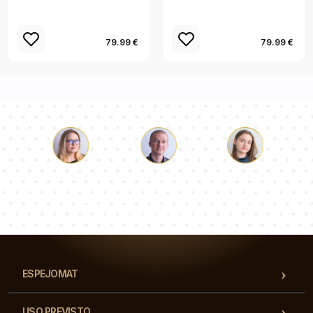
79.99 €
79.99 €
Lucas
Paulina
Dorotea
Nuestro equipo de consultores responderá a tus
preguntas!
ESPEJOMAT
USO PREVISTO