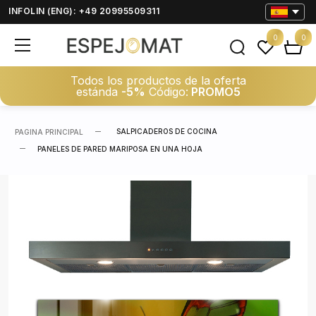
INFOLIN (ENG): +49 20995509311
0
0
Todos los productos de la oferta
estánda
-5%
Código:
PROMO5
SALPICADEROS DE COCINA
PAGINA PRINCIPAL
PANELES DE PARED MARIPOSA EN UNA HOJA