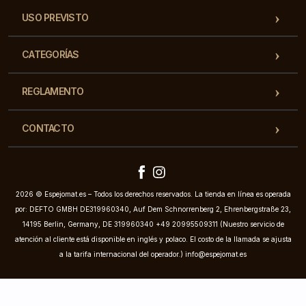
USO PREVISTO
CATEGORÍAS
REGLAMENTO
CONTACTO
2026 © Espejomat.es – Todos los derechos reservados. La tienda en línea es operada
por: DEFTO GMBH DE319960340, Auf Dem Schnorrenberg 2, Ehrenbergstraße 23,
14195 Berlin, Germany, DE 319960340 +49 20995509311 (Nuestro servicio de
atención al cliente está disponible en inglés y polaco. El costo de la llamada se ajusta
a la tarifa internacional del operador.)
info@espejomat.es