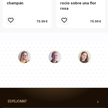
champán
rocío sobre una flor
rosa
79.99 €
79.99 €
Lucas
Paulina
Dorotea
Nuestro equipo de consultores responderá a tus
preguntas!
ESPEJOMAT