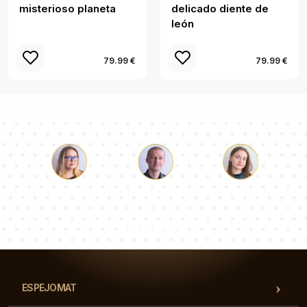
misterioso planeta
delicado diente de
león
79.99 €
79.99 €
Lucas
Paulina
Dorotea
Nuestro equipo de consultores responderá a tus
preguntas!
ESPEJOMAT