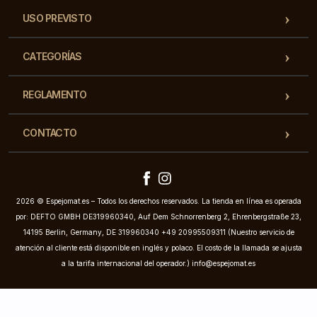
USO PREVISTO
CATEGORÍAS
REGLAMENTO
CONTACTO
2026 © Espejomat.es – Todos los derechos reservados. La tienda en línea es operada
por: DEFTO GMBH DE319960340, Auf Dem Schnorrenberg 2, Ehrenbergstraße 23,
14195 Berlin, Germany, DE 319960340 +49 20995509311 (Nuestro servicio de
atención al cliente está disponible en inglés y polaco. El costo de la llamada se ajusta
a la tarifa internacional del operador.)
info@espejomat.es