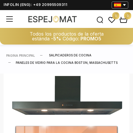
INFOLIN (ENG): +49 20995509311
0
0
Todos los productos de la oferta
estánda
-5%
Código:
PROMO5
SALPICADEROS DE COCINA
PAGINA PRINCIPAL
PANELES DE VIDRIO PARA LA COCINA BOSTON, MASSACHUSETTS