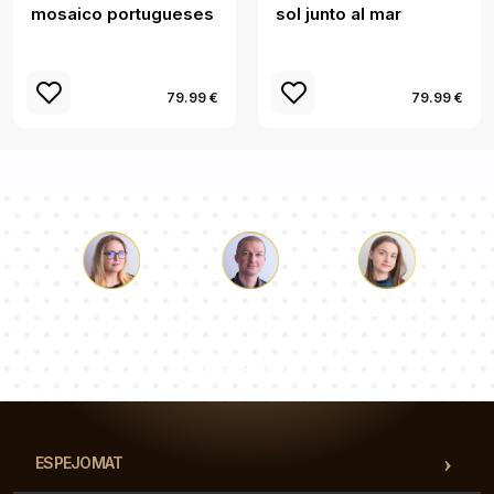
mosaico portugueses
sol junto al mar
79.99 €
79.99 €
Lucas
Paulina
Dorotea
Nuestro equipo de consultores responderá a tus
preguntas!
ESPEJOMAT