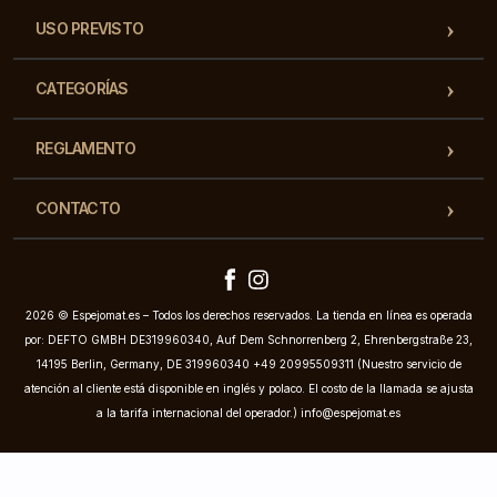
USO PREVISTO
CATEGORÍAS
REGLAMENTO
CONTACTO
2026 © Espejomat.es – Todos los derechos reservados. La tienda en línea es operada
por: DEFTO GMBH DE319960340, Auf Dem Schnorrenberg 2, Ehrenbergstraße 23,
14195 Berlin, Germany, DE 319960340 +49 20995509311 (Nuestro servicio de
atención al cliente está disponible en inglés y polaco. El costo de la llamada se ajusta
a la tarifa internacional del operador.)
info@espejomat.es