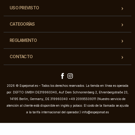
USO PREVISTO
CATEGORÍAS
REGLAMENTO
CONTACTO
2026 © Espejomat.es – Todos los derechos reservados. La tienda en línea es operada
por: DEFTO GMBH DE319960340, Auf Dem Schnorrenberg 2, Ehrenbergstraße 23,
14195 Berlin, Germany, DE 319960340 +49 20995509311 (Nuestro servicio de
atención al cliente está disponible en inglés y polaco. El costo de la llamada se ajusta
a la tarifa internacional del operador.)
info@espejomat.es