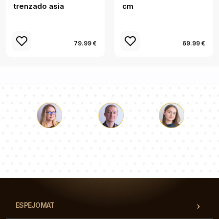
trenzado asia
cm
79.99 €
69.99 €
Lucas
Paulina
Dorotea
Nuestro equipo de consultores responderá a tus
preguntas!
ESPEJOMAT