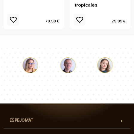
tropicales
79.99 €
79.99 €
Lucas
Paulina
Dorotea
Nuestro equipo de consultores responderá a tus
preguntas!
ESPEJOMAT