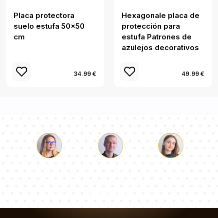
Placa protectora
Hexagonale placa de
suelo estufa 50x50
protección para
cm
estufa Patrones de
azulejos decorativos
34.99 €
49.99 €
Lucas
Paulina
Dorotea
Nuestro equipo de consultores responderá a tus
preguntas!