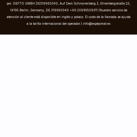
por: DEFTO GMBH DE319960340, Auf Dem Schnorrenberg 2, Ehrenbergstraße 23,
14195 Berlin, Germany, DE 319960340 +49 20995509311 (Nuestro servicio de
atención al cliente está disponible en inglés y polaco. El costo de la llamada se ajusta
a la tarifa internacional del operador.)
info@espejomat.es