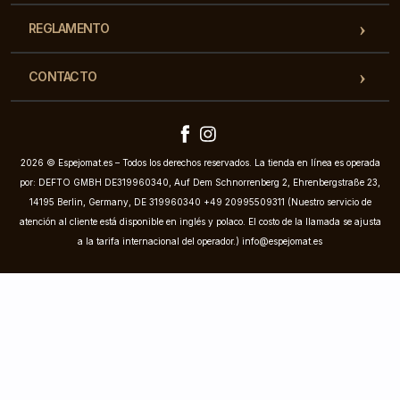
REGLAMENTO
CONTACTO
2026 © Espejomat.es – Todos los derechos reservados. La tienda en línea es operada
por: DEFTO GMBH DE319960340, Auf Dem Schnorrenberg 2, Ehrenbergstraße 23,
14195 Berlin, Germany, DE 319960340 +49 20995509311 (Nuestro servicio de
atención al cliente está disponible en inglés y polaco. El costo de la llamada se ajusta
a la tarifa internacional del operador.)
info@espejomat.es