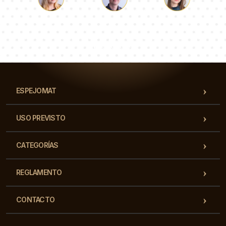
Lucas
Paulina
Dorotea
Nuestro equipo de consultores responderá a tus
preguntas!
ESPEJOMAT
USO PREVISTO
CATEGORÍAS
REGLAMENTO
CONTACTO