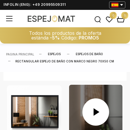
INFOLIN (ENG): +49 20995509311
0
0
Todos los productos de la oferta
estánda
-5%
Código:
PROMO5
ESPEJOS
ESPEJOS DE BAÑO
PAGINA PRINCIPAL
RECTANGULAR ESPEJO DE BAÑO CON MARCO NEGRO 70X50 CM