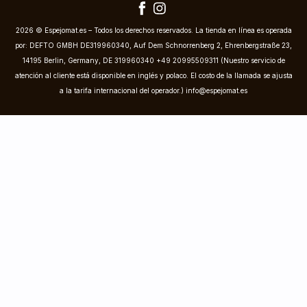
2026 © Espejomat.es – Todos los derechos reservados. La tienda en línea es operada
por: DEFTO GMBH DE319960340, Auf Dem Schnorrenberg 2, Ehrenbergstraße 23,
14195 Berlin, Germany, DE 319960340 +49 20995509311 (Nuestro servicio de
atención al cliente está disponible en inglés y polaco. El costo de la llamada se ajusta
a la tarifa internacional del operador.)
info@espejomat.es