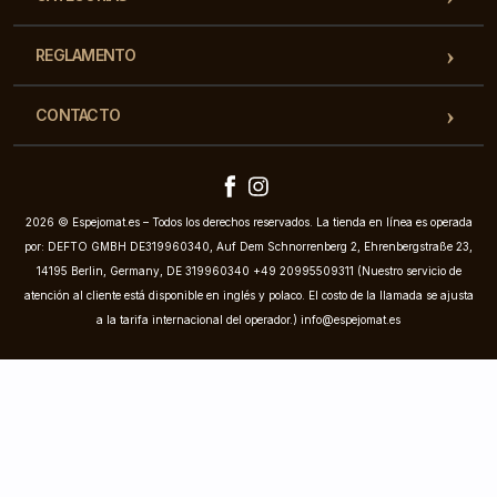
REGLAMENTO
CONTACTO
2026 © Espejomat.es – Todos los derechos reservados. La tienda en línea es operada
por: DEFTO GMBH DE319960340, Auf Dem Schnorrenberg 2, Ehrenbergstraße 23,
14195 Berlin, Germany, DE 319960340 +49 20995509311 (Nuestro servicio de
atención al cliente está disponible en inglés y polaco. El costo de la llamada se ajusta
a la tarifa internacional del operador.)
info@espejomat.es