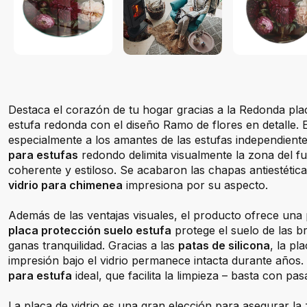
Destaca el corazón de tu hogar gracias a la Redonda pla
estufa redonda con el diseño Ramo de flores en detalle. 
especialmente a los amantes de las estufas independiente
para estufas
redondo delimita visualmente la zona del f
coherente y estiloso. Se acabaron las chapas antiestétic
vidrio para chimenea
impresiona por su aspecto.
Además de las ventajas visuales, el producto ofrece una 
placa protección suelo estufa
protege el suelo de las br
ganas tranquilidad. Gracias a las
patas de silicona
, la pl
impresión bajo el vidrio permanece intacta durante años.
para estufa
ideal, que facilita la limpieza – basta con p
La placa de vidrio es una gran elección para asegurar la 