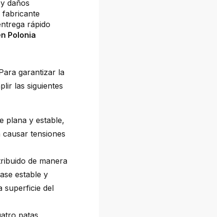
 y daños
 fabricante
ntrega rápido
n Polonia
ara garantizar la
ir las siguientes
e plana y estable,
n causar tensiones
tribuido de manera
ase estable y
 superficie del
atro patas