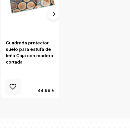
Cuadrada protector
Hexagonale placa
suelo para estufa de
protectora suelo
leña Caja con madera
estufa Textura de
cortada
hormigón con efecto
44.99 €