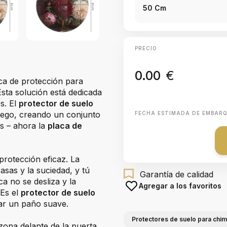
50 Cm
PRECIO
0.00
€
ca de protección para
Esta solución está dedicada
s. El
protector de suelo
uego, creando un conjunto
FECHA ESTIMADA DE EMBAR
as – ahora la
placa de
protección eficaz. La
asas y la suciedad, y tú
Garantía de calidad
aca no se desliza y la
Agregar a los favoritos
 Es el
protector de suelo
asar un paño suave.
Protectores de suelo para chim
zona delante de la puerta