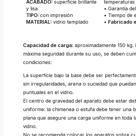
ACABADO:
superficie brillante
temperaturas
y lisa
• Garantía del
TIPO:
con impresión
• Tiempo de e
MATERIAL:
vidrio templado
•
Fabricado e
Capacidad de carga:
aproximadamente 150 kg. P
máxima seguridad durante su uso, se deben cumpl
condiciones:
La superficie bajo la base debe ser perfectament
sin irregularidades, arena o suciedad que pueda
puntuales en el vidrio.
El centro de gravedad del aparato debe estar dis
uniforme: la chimenea o estufa debe tener una b
plana que asegure una carga uniforme en toda la
vidrio.
No se recomienda colocar los aparatos sobre cu