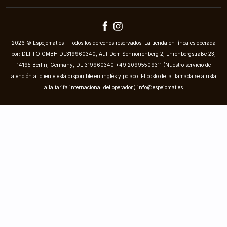
2026 © Espejomat.es – Todos los derechos reservados. La tienda en línea es operada
por: DEFTO GMBH DE319960340, Auf Dem Schnorrenberg 2, Ehrenbergstraße 23,
14195 Berlin, Germany, DE 319960340 +49 20995509311 (Nuestro servicio de
atención al cliente está disponible en inglés y polaco. El costo de la llamada se ajusta
a la tarifa internacional del operador.)
info@espejomat.es