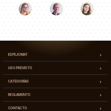
Lucas
Paulina
Dorotea
Nuestro equipo de consultores responderá a tus
preguntas!
ESPEJOMAT
USO PREVISTO
CATEGORÍAS
REGLAMENTO
CONTACTO