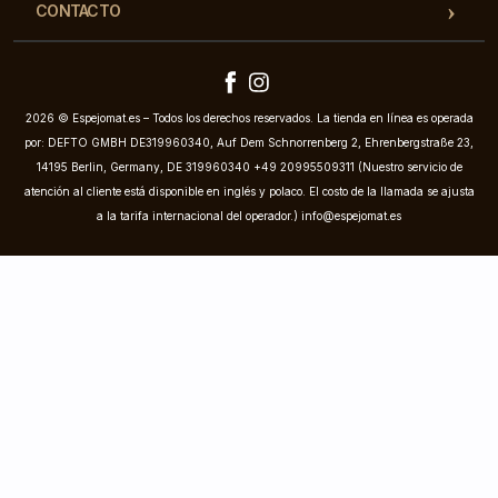
CONTACTO
2026 © Espejomat.es – Todos los derechos reservados. La tienda en línea es operada
por: DEFTO GMBH DE319960340, Auf Dem Schnorrenberg 2, Ehrenbergstraße 23,
14195 Berlin, Germany, DE 319960340 +49 20995509311 (Nuestro servicio de
atención al cliente está disponible en inglés y polaco. El costo de la llamada se ajusta
a la tarifa internacional del operador.)
info@espejomat.es