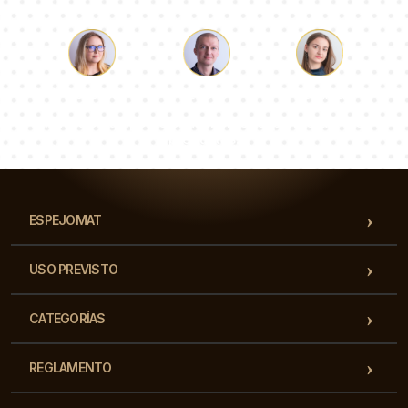
Lucas
Paulina
Dorotea
Nuestro equipo de consultores responderá a tus
preguntas!
ESPEJOMAT
USO PREVISTO
CATEGORÍAS
REGLAMENTO