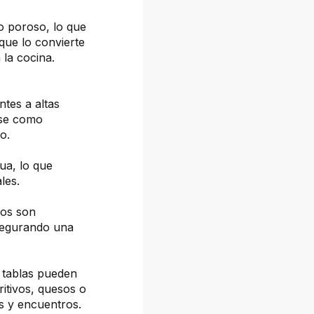
o poroso, lo que
 que lo convierte
la cocina.
ntes a altas
rse como
o.
gua, lo que
les.
ños son
asegurando una
 tablas pueden
ritivos, quesos o
es y encuentros.