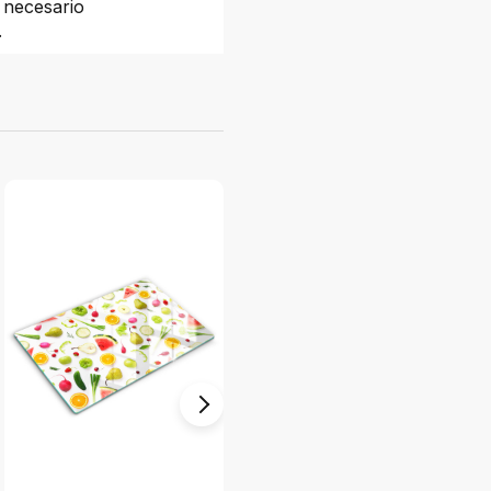
 necesario
.