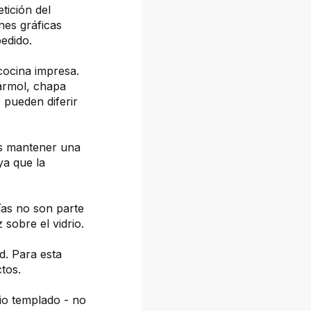
tición del
nes gráficas
pedido.
cocina impresa.
mármol, chapa
 pueden diferir
os mantener una
ya que la
fías no son parte
z sobre el vidrio.
d. Para esta
tos.
io templado - no