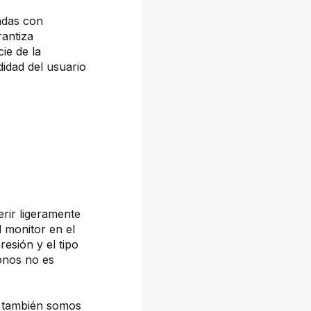
adas con
rantiza
cie de la
idad del usuario
erir ligeramente
l monitor en el
resión y el tipo
tonos no es
, también somos