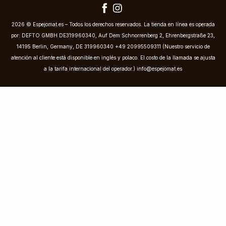
2026 © Espejomat.es – Todos los derechos reservados. La tienda en línea es operada
por: DEFTO GMBH DE319960340, Auf Dem Schnorrenberg 2, Ehrenbergstraße 23,
14195 Berlin, Germany, DE 319960340 +49 20995509311 (Nuestro servicio de
atención al cliente está disponible en inglés y polaco. El costo de la llamada se ajusta
a la tarifa internacional del operador.)
info@espejomat.es