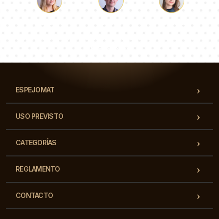
Lucas
Paulina
Dorotea
Nuestro equipo de consultores responderá a tus
preguntas!
ESPEJOMAT
USO PREVISTO
CATEGORÍAS
REGLAMENTO
CONTACTO