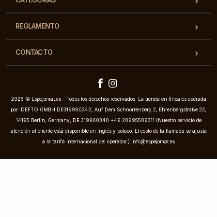
REGLAMENTO
CONTACTO
2026 © Espejomat.es – Todos los derechos reservados. La tienda en línea es operada
por: DEFTO GMBH DE319960340, Auf Dem Schnorrenberg 2, Ehrenbergstraße 23,
14195 Berlin, Germany, DE 319960340 +49 20995509311 (Nuestro servicio de
atención al cliente está disponible en inglés y polaco. El costo de la llamada se ajusta
a la tarifa internacional del operador.)
info@espejomat.es