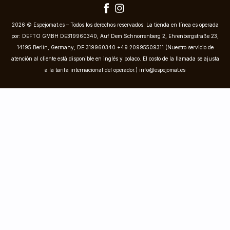
2026 © Espejomat.es – Todos los derechos reservados. La tienda en línea es operada
por: DEFTO GMBH DE319960340, Auf Dem Schnorrenberg 2, Ehrenbergstraße 23,
14195 Berlin, Germany, DE 319960340 +49 20995509311 (Nuestro servicio de
atención al cliente está disponible en inglés y polaco. El costo de la llamada se ajusta
a la tarifa internacional del operador.)
info@espejomat.es