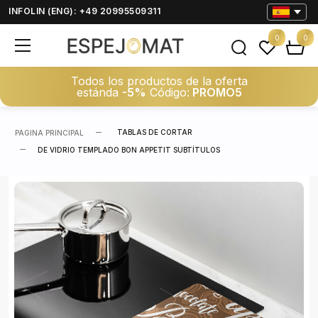
INFOLIN (ENG): +49 20995509311
0
0
Todos los productos de la oferta
estánda
-5%
Código:
PROMO5
TABLAS DE CORTAR
PAGINA PRINCIPAL
DE VIDRIO TEMPLADO BON APPETIT SUBTÍTULOS