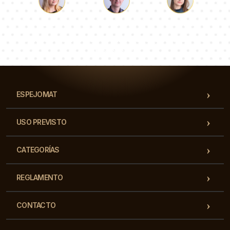
Lucas
Paulina
Dorotea
Nuestro equipo de consultores responderá a tus
preguntas!
ESPEJOMAT
USO PREVISTO
CATEGORÍAS
REGLAMENTO
CONTACTO