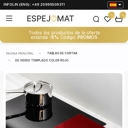
INFOLIN (ENG): +49 20995509311
0
0
Todos los productos de la oferta
estánda
-5%
Código:
PROMO5
TABLAS DE CORTAR
PAGINA PRINCIPAL
DE VIDRIO TEMPLADO COLOR ROJO