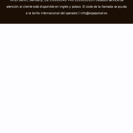
14195 Berlin, Germany, DE 319960340 +49 20995509311 (Nuestro servicio de
atención al cliente está disponible en inglés y polaco. El costo de la llamada se ajusta
a la tarifa internacional del operador.)
info@espejomat.es