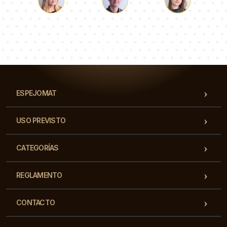
Lucas
Paulina
Dorotea
Nuestro equipo de consultores responderá a tus
preguntas!
ESPEJOMAT
USO PREVISTO
CATEGORÍAS
REGLAMENTO
CONTACTO