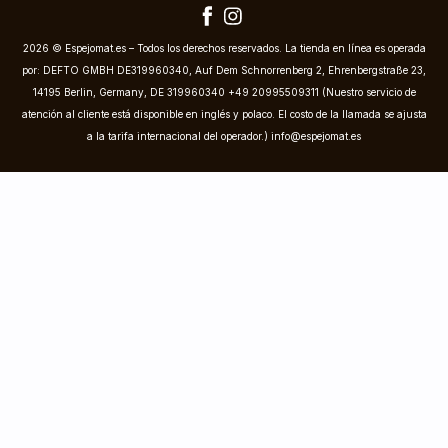
2026 © Espejomat.es – Todos los derechos reservados. La tienda en línea es operada
por: DEFTO GMBH DE319960340, Auf Dem Schnorrenberg 2, Ehrenbergstraße 23,
14195 Berlin, Germany, DE 319960340 +49 20995509311 (Nuestro servicio de
atención al cliente está disponible en inglés y polaco. El costo de la llamada se ajusta
a la tarifa internacional del operador.)
info@espejomat.es