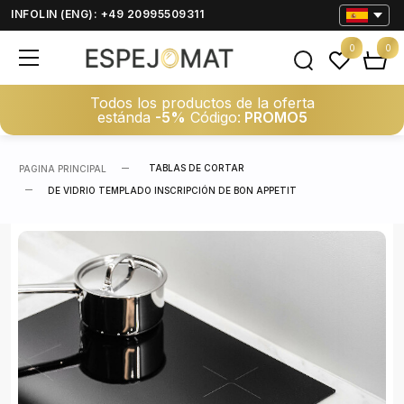
INFOLIN (ENG): +49 20995509311
0
0
Todos los productos de la oferta
estánda
-5%
Código:
PROMO5
TABLAS DE CORTAR
PAGINA PRINCIPAL
DE VIDRIO TEMPLADO INSCRIPCIÓN DE BON APPETIT