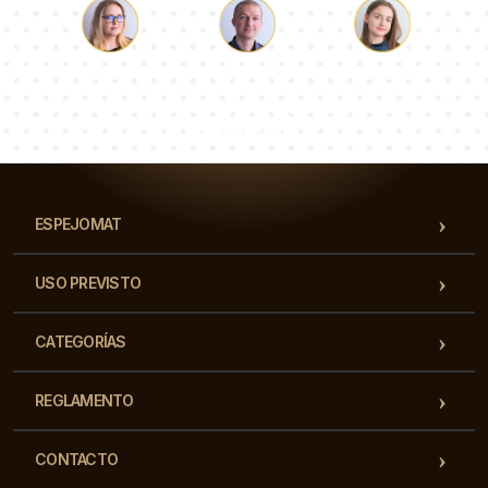
Lucas
Paulina
Dorotea
Nuestro equipo de consultores responderá a tus
preguntas!
ESPEJOMAT
USO PREVISTO
CATEGORÍAS
REGLAMENTO
CONTACTO