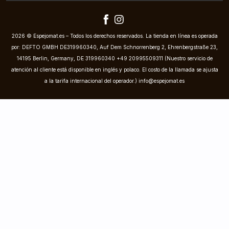
2026 © Espejomat.es – Todos los derechos reservados. La tienda en línea es operada
por: DEFTO GMBH DE319960340, Auf Dem Schnorrenberg 2, Ehrenbergstraße 23,
14195 Berlin, Germany, DE 319960340 +49 20995509311 (Nuestro servicio de
atención al cliente está disponible en inglés y polaco. El costo de la llamada se ajusta
a la tarifa internacional del operador.)
info@espejomat.es