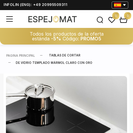
INFOLIN (ENG): +49 20995509311
0
0
Todos los productos de la oferta
estánda
-5%
Código:
PROMO5
TABLAS DE CORTAR
PAGINA PRINCIPAL
DE VIDRIO TEMPLADO MÁRMOL CLARO CON ORO