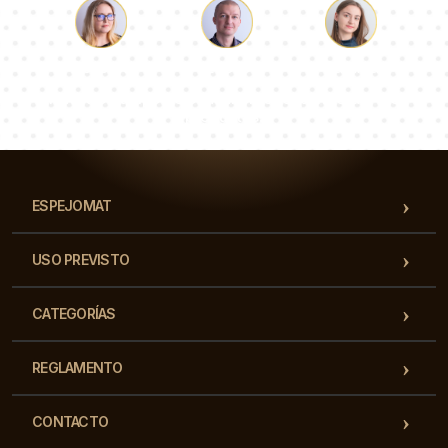
Lucas
Paulina
Dorotea
Nuestro equipo de consultores responderá a tus
preguntas!
ESPEJOMAT
USO PREVISTO
CATEGORÍAS
REGLAMENTO
CONTACTO