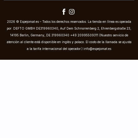
2026 © Espejomat.es – Todos los derechos reservados. La tienda en línea es operada
por: DEFTO GMBH DE319960340, Auf Dem Schnorrenberg 2, Ehrenbergstraße 23,
14195 Berlin, Germany, DE 319960340 +49 20995509311 (Nuestro servicio de
atención al cliente está disponible en inglés y polaco. El costo de la llamada se ajusta
a la tarifa internacional del operador.)
info@espejomat.es