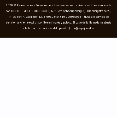
2026 © Espejomat.es – Todos los derechos reservados. La tienda en línea es operada
por: DEFTO GMBH DE319960340, Auf Dem Schnorrenberg 2, Ehrenbergstraße 23,
14195 Berlin, Germany, DE 319960340 +49 20995509311 (Nuestro servicio de
atención al cliente está disponible en inglés y polaco. El costo de la llamada se ajusta
a la tarifa internacional del operador.)
info@espejomat.es