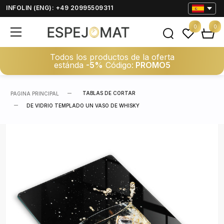
INFOLIN (ENG): +49 20995509311
0
0
Todos los productos de la oferta
estánda
-5%
Código:
PROMO5
TABLAS DE CORTAR
PAGINA PRINCIPAL
DE VIDRIO TEMPLADO UN VASO DE WHISKY