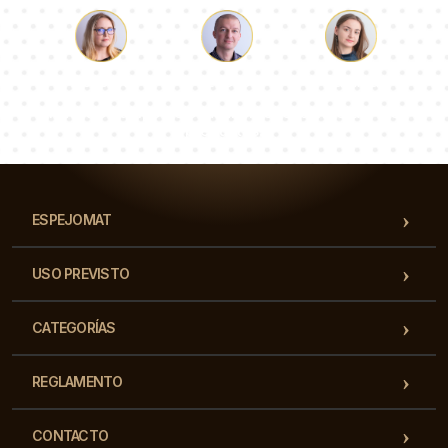
Lucas
Paulina
Dorotea
Nuestro equipo de consultores responderá a tus
preguntas!
ESPEJOMAT
USO PREVISTO
CATEGORÍAS
REGLAMENTO
CONTACTO