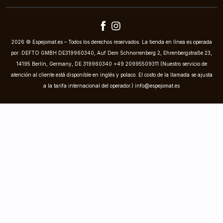
2026 © Espejomat.es – Todos los derechos reservados. La tienda en línea es operada
por: DEFTO GMBH DE319960340, Auf Dem Schnorrenberg 2, Ehrenbergstraße 23,
14195 Berlin, Germany, DE 319960340 +49 20995509311 (Nuestro servicio de
atención al cliente está disponible en inglés y polaco. El costo de la llamada se ajusta
a la tarifa internacional del operador.)
info@espejomat.es