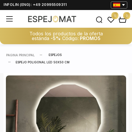
INFOLIN (ENG): +49 20995509311
0
0
Todos los productos de la oferta
estánda
-5%
Código:
PROMO5
ESPEJOS
PAGINA PRINCIPAL
ESPEJO POLIGONAL LED 50X50 CM