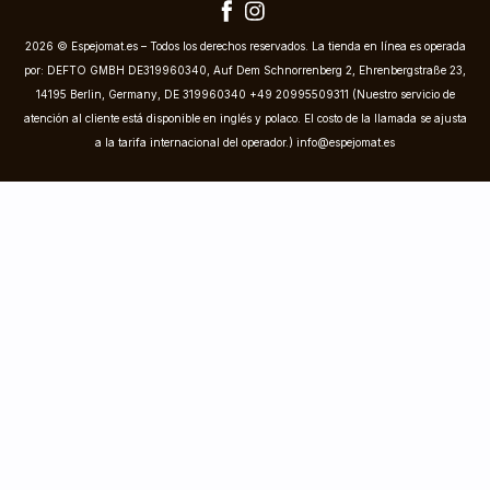
2026 © Espejomat.es – Todos los derechos reservados. La tienda en línea es operada
por: DEFTO GMBH DE319960340, Auf Dem Schnorrenberg 2, Ehrenbergstraße 23,
14195 Berlin, Germany, DE 319960340 +49 20995509311 (Nuestro servicio de
atención al cliente está disponible en inglés y polaco. El costo de la llamada se ajusta
a la tarifa internacional del operador.)
info@espejomat.es