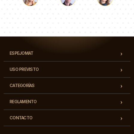
Lucas
Paulina
Dorotea
Nuestro equipo de consultores responderá a tus
preguntas!
ESPEJOMAT
USO PREVISTO
CATEGORÍAS
REGLAMENTO
CONTACTO