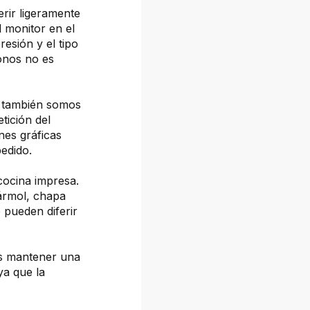
erir ligeramente
l monitor en el
resión y el tipo
tonos no es
, también somos
tición del
nes gráficas
pedido.
cocina impresa.
mármol, chapa
 pueden diferir
os mantener una
ya que la