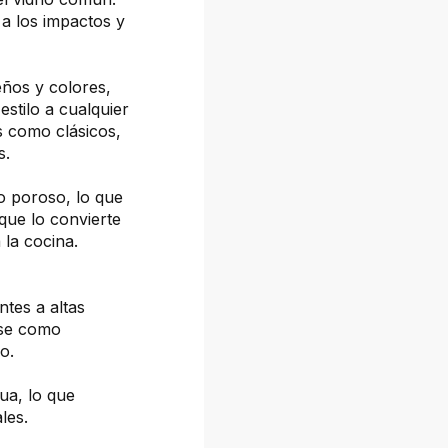
a los impactos y
eños y colores,
estilo a cualquier
s como clásicos,
s.
o poroso, lo que
 que lo convierte
la cocina.
ntes a altas
rse como
o.
gua, lo que
les.