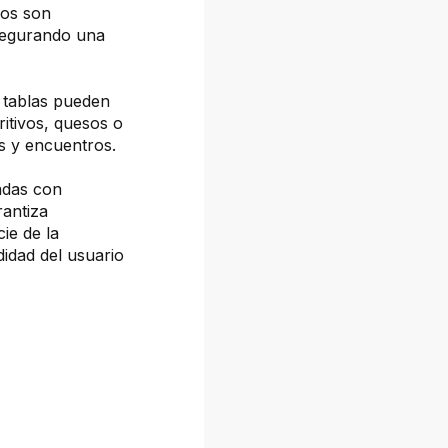
ños son
asegurando una
 tablas pueden
ritivos, quesos o
es y encuentros.
adas con
rantiza
cie de la
idad del usuario