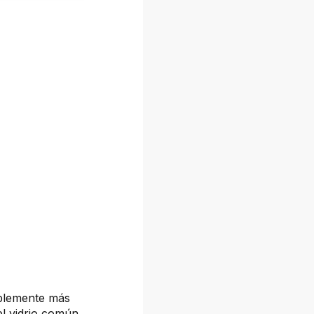
ablemente más
el vidrio común.