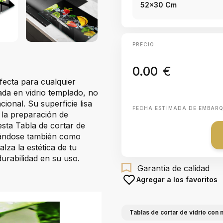
52x30 Cm
PRECIO
0.00
€
rfecta para cualquier
ada en vidrio templado, no
ional. Su superficie lisa
FECHA ESTIMADA DE EMBAR
n la preparación de
esta Tabla de cortar de
izándose también como
lza la estética de tu
durabilidad en su uso.
Garantía de calidad
Agregar a los favoritos
Tablas de cortar de vidrio con