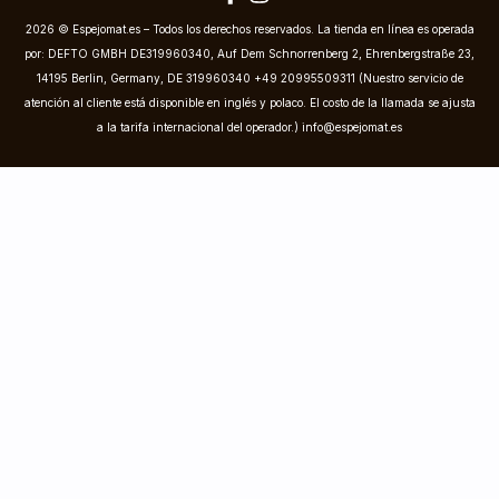
2026 © Espejomat.es – Todos los derechos reservados. La tienda en línea es operada
por: DEFTO GMBH DE319960340, Auf Dem Schnorrenberg 2, Ehrenbergstraße 23,
14195 Berlin, Germany, DE 319960340 +49 20995509311 (Nuestro servicio de
atención al cliente está disponible en inglés y polaco. El costo de la llamada se ajusta
a la tarifa internacional del operador.)
info@espejomat.es