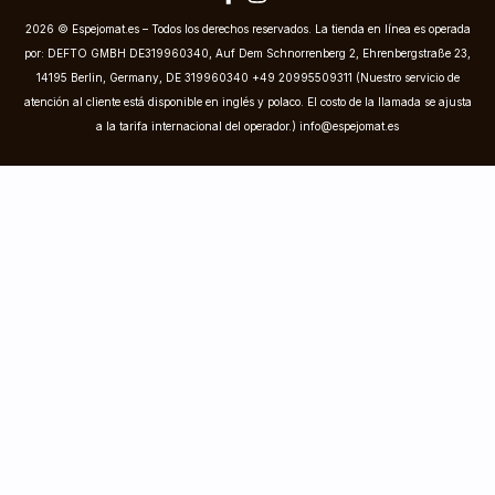
2026 © Espejomat.es – Todos los derechos reservados. La tienda en línea es operada
por: DEFTO GMBH DE319960340, Auf Dem Schnorrenberg 2, Ehrenbergstraße 23,
14195 Berlin, Germany, DE 319960340 +49 20995509311 (Nuestro servicio de
atención al cliente está disponible en inglés y polaco. El costo de la llamada se ajusta
a la tarifa internacional del operador.)
info@espejomat.es