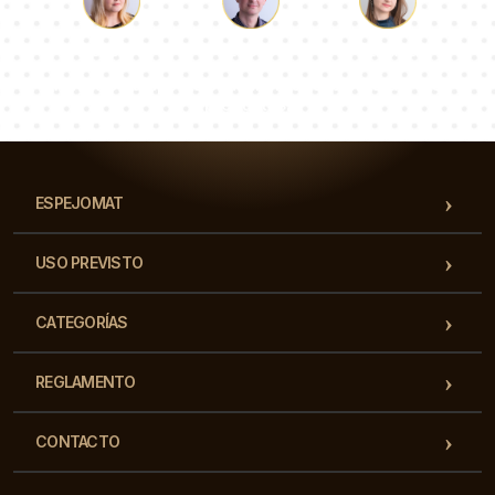
Lucas
Paulina
Dorotea
Nuestro equipo de consultores responderá a tus
preguntas!
ESPEJOMAT
USO PREVISTO
CATEGORÍAS
REGLAMENTO
CONTACTO