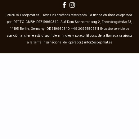
2026 © Espejomat.es – Todos los derechos reservados. La tienda en línea es operada
por: DEFTO GMBH DE319960340, Auf Dem Schnorrenberg 2, Ehrenbergstraße 23,
14195 Berlin, Germany, DE 319960340 +49 20995509311 (Nuestro servicio de
atención al cliente está disponible en inglés y polaco. El costo de la llamada se ajusta
a la tarifa internacional del operador.)
info@espejomat.es