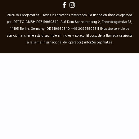
2026 © Espejomat.es – Todos los derechos reservados. La tienda en línea es operada
por: DEFTO GMBH DE319960340, Auf Dem Schnorrenberg 2, Ehrenbergstraße 23,
14195 Berlin, Germany, DE 319960340 +49 20995509311 (Nuestro servicio de
atención al cliente está disponible en inglés y polaco. El costo de la llamada se ajusta
a la tarifa internacional del operador.)
info@espejomat.es