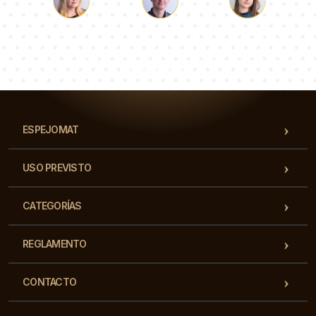
Lucas
Paulina
Dorotea
Nuestro equipo de consultores responderá a tus
preguntas!
ESPEJOMAT
USO PREVISTO
CATEGORÍAS
REGLAMENTO
CONTACTO