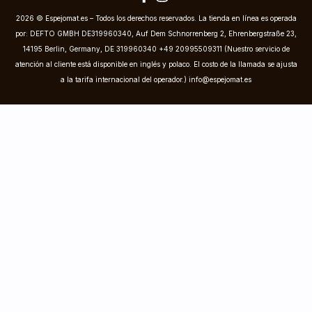
2026 © Espejomat.es – Todos los derechos reservados. La tienda en línea es operada
por: DEFTO GMBH DE319960340, Auf Dem Schnorrenberg 2, Ehrenbergstraße 23,
14195 Berlin, Germany, DE 319960340 +49 20995509311 (Nuestro servicio de
atención al cliente está disponible en inglés y polaco. El costo de la llamada se ajusta
a la tarifa internacional del operador.)
info@espejomat.es